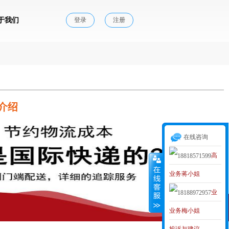
于我们
登录
注册
介绍
在线咨询
高
业务蒋小姐
级业务经理
业
MAKER
业务梅小姐
务李小姐