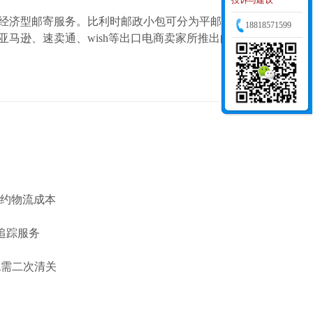
投诉与建议
经济型邮寄服务。
比利时邮政小包可分为平邮和挂号两种形
18818571599
亚马逊、速卖通、wish等出口电商卖家所推出的一种跨境电商
节约物流成本
追踪服务
无需二次清关