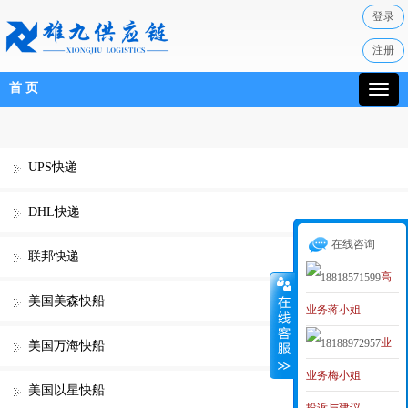
登录
注册
首 页
UPS快递
DHL快递
在线咨询
联邦快递
高
美国美森快船
业务蒋小姐
级业务经理
业
MAKER
美国万海快船
业务梅小姐
务李小姐
美国以星快船