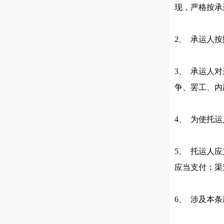
现，严格按承
2、 承运人
3、 承运人
争、罢工、内
4、 为使托
5、 托运人
应当支付；渠
6、 涉及本