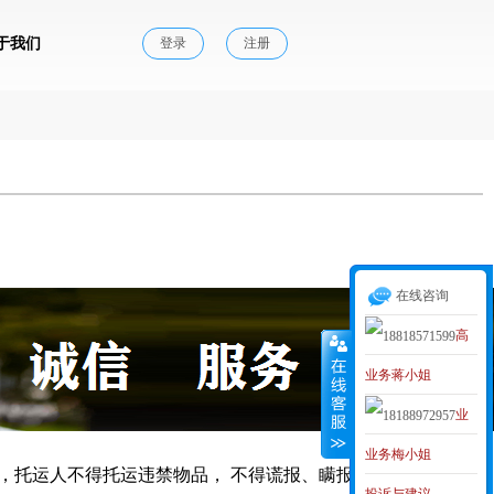
于我们
登录
注册
在线咨询
高
业务蒋小姐
级业务经理
业
MAKER
业务梅小姐
务李小姐
，托运人不得托运违禁物品， 不得谎报、瞒报品名，如有发