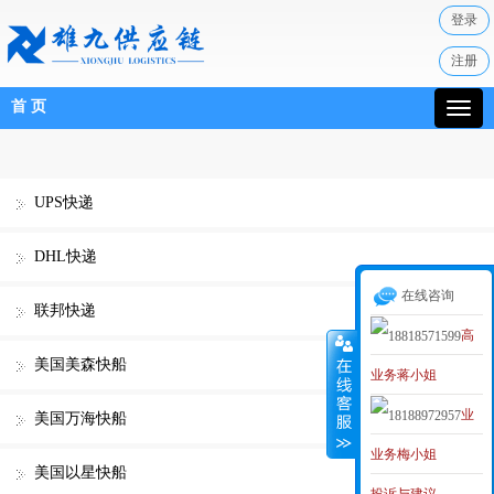
登录
注册
首 页
UPS快递
DHL快递
在线咨询
联邦快递
高
美国美森快船
业务蒋小姐
级业务经理
业
MAKER
美国万海快船
业务梅小姐
务李小姐
美国以星快船