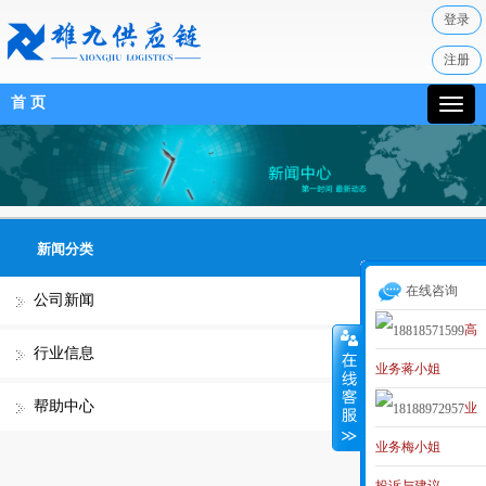
登录
注册
首 页
新闻分类
在线咨询
公司新闻
高
行业信息
业务蒋小姐
级业务经理
帮助中心
业
MAKER
业务梅小姐
务李小姐