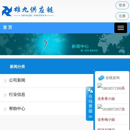
登录
注册
首 页
新闻分类
在线咨询
公司新闻
高
行业信息
业务蒋小姐
级业务经理
帮助中心
业
MAKER
业务梅小姐
务李小姐